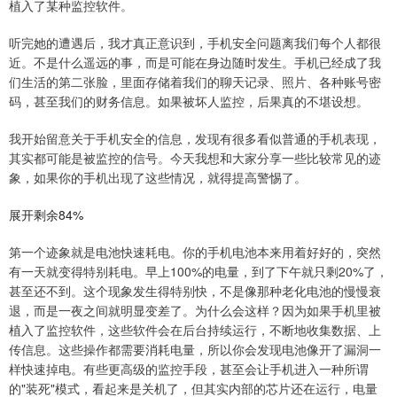
植入了某种监控软件。
听完她的遭遇后，我才真正意识到，手机安全问题离我们每个人都很
近。不是什么遥远的事，而是可能在身边随时发生。手机已经成了我
们生活的第二张脸，里面存储着我们的聊天记录、照片、各种账号密
码，甚至我们的财务信息。如果被坏人监控，后果真的不堪设想。
我开始留意关于手机安全的信息，发现有很多看似普通的手机表现，
其实都可能是被监控的信号。今天我想和大家分享一些比较常见的迹
象，如果你的手机出现了这些情况，就得提高警惕了。
展开剩余84%
第一个迹象就是电池快速耗电。你的手机电池本来用着好好的，突然
有一天就变得特别耗电。早上100%的电量，到了下午就只剩20%了，
甚至还不到。这个现象发生得特别快，不是像那种老化电池的慢慢衰
退，而是一夜之间就明显变差了。为什么会这样？因为如果手机里被
植入了监控软件，这些软件会在后台持续运行，不断地收集数据、上
传信息。这些操作都需要消耗电量，所以你会发现电池像开了漏洞一
样快速掉电。有些更高级的监控手段，甚至会让手机进入一种所谓
的"装死"模式，看起来是关机了，但其实内部的芯片还在运行，电量