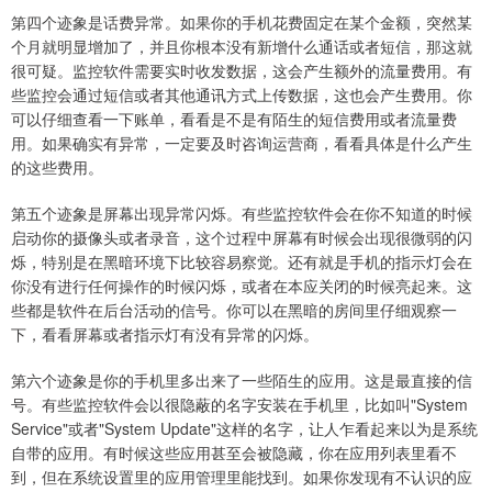
第四个迹象是话费异常。如果你的手机花费固定在某个金额，突然某
个月就明显增加了，并且你根本没有新增什么通话或者短信，那这就
很可疑。监控软件需要实时收发数据，这会产生额外的流量费用。有
些监控会通过短信或者其他通讯方式上传数据，这也会产生费用。你
可以仔细查看一下账单，看看是不是有陌生的短信费用或者流量费
用。如果确实有异常，一定要及时咨询运营商，看看具体是什么产生
的这些费用。
第五个迹象是屏幕出现异常闪烁。有些监控软件会在你不知道的时候
启动你的摄像头或者录音，这个过程中屏幕有时候会出现很微弱的闪
烁，特别是在黑暗环境下比较容易察觉。还有就是手机的指示灯会在
你没有进行任何操作的时候闪烁，或者在本应关闭的时候亮起来。这
些都是软件在后台活动的信号。你可以在黑暗的房间里仔细观察一
下，看看屏幕或者指示灯有没有异常的闪烁。
第六个迹象是你的手机里多出来了一些陌生的应用。这是最直接的信
号。有些监控软件会以很隐蔽的名字安装在手机里，比如叫"System
Service"或者"System Update"这样的名字，让人乍看起来以为是系统
自带的应用。有时候这些应用甚至会被隐藏，你在应用列表里看不
到，但在系统设置里的应用管理里能找到。如果你发现有不认识的应