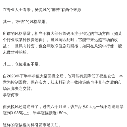
在专业人士看来，吴悦风的“痛苦”有两个来源：
其一，“极致”的风格暴露。
所谓的风格暴露，相当于将大部分筹码压注于特定的市场方向（如某
个行业或某种投资逻辑）。当风向匹配时，它能带来远超市场的收
益；一旦风向转变，也会导致净值剧烈回撤，如同在风浪中行使一艘
未做对冲的船。
其二，仓位准备不足。
自2023年下半年净值大幅回撤之后，他可能有意降低了权益仓位，本
意为控制回撤、保存实力，却未料到这一收缩策略也使其与之后的市
场反弹失之交臂。
暴涨何来
但吴悦风还是逆袭了，过去六个月里，该产品从0.4元一线不断迅速暴
涨到0.985以上，半年涨幅接近150%。
这样的涨幅也同样引发市场关注。