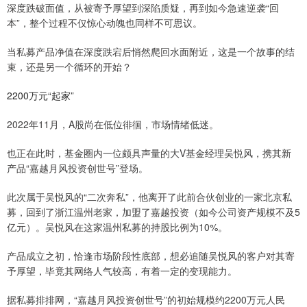
深度跌破面值，从被寄予厚望到深陷质疑，再到如今急速逆袭“回
本”，整个过程不仅惊心动魄也同样不可思议。
当私募产品净值在深度跌宕后悄然爬回水面附近，这是一个故事的结
束，还是另一个循环的开始？
2200万元“起家”
2022年11月，A股尚在低位徘徊，市场情绪低迷。
也正在此时，基金圈内一位颇具声量的大V基金经理吴悦风，携其新
产品“嘉越月风投资创世号”登场。
此次属于吴悦风的“二次奔私”，他离开了此前合伙创业的一家北京私
募，回到了浙江温州老家，加盟了嘉越投资（如今公司资产规模不及5
亿元）。吴悦风在这家温州私募的持股比例为10%。
产品成立之初，恰逢市场阶段性底部，想必追随吴悦风的客户对其寄
予厚望，毕竟其网络人气较高，有着一定的变现能力。
据私募排排网，“嘉越月风投资创世号”的初始规模约2200万元人民