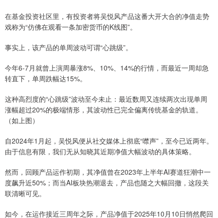
在基金投资社区里，有投资者将吴悦风产品这番大开大合的净值走势
戏称为“仿佛在观看一条加密货币的K线图”。
事实上，该产品的单周波动可谓“心跳级”。
今年6-7月就曾上演周暴涨8%、10%、14%的行情，而最近一周却急
转直下，单周跌幅达15%。
这种高烈度的“心跳级”波动至今未止：最近数周又连续两次出现单周
涨幅超过20%的极端情形，其波动性已完全偏离传统基金的轨道。
（如上图）
自2024年1月起，吴悦风便从社交媒体上彻底“噤声”，至今已近两年。
由于信息有限，我们无从知晓其近期净值大幅波动的具体策略。
然而，回顾产品运作初期，其净值曾在2023年上半年AI赛道狂潮中一
度飙升近50%；而当AI板块热潮退去，产品也随之大幅回撤，这段关
联清晰可见。
如今，在运作接近三周年之际，产品净值于2025年10月10日悄然爬回