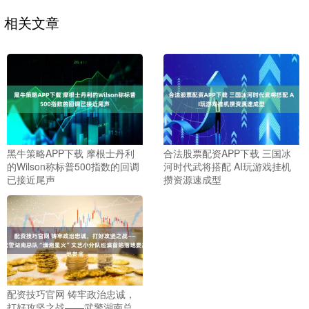
相关文章
黑牛策略APP下载 摩根士丹利
合法股票配资APP下载 三国冰
的Wilson称标普500指数的回调
河时代武将搭配 AI玩游戏挂机
已接近尾声
攒资源速成型
配资技巧官网 铸牢政治忠诚，
打好攻坚之战——武警湖南总