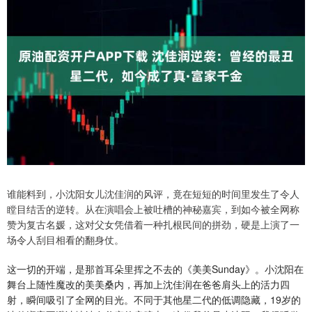
谁能料到，小沈阳女儿沈佳润的风评，竟在短短的时间里发生了令人
瞠目结舌的逆转。从在演唱会上被吐槽的神秘嘉宾，到如今被全网称
赞为复古名媛，这对父女凭借着一种扎根民间的拼劲，硬是上演了一
场令人刮目相看的翻身仗。
这一切的开端，是那首耳朵里挥之不去的《美美Sunday》。小沈阳在
舞台上随性魔改的美美桑内，再加上沈佳润在爸爸肩头上的活力四
射，瞬间吸引了全网的目光。不同于其他星二代的低调隐藏，19岁的