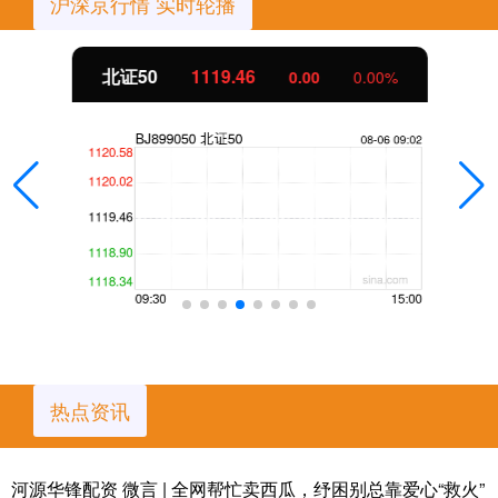
沪深京行情 实时轮播
北证50
1119.46
0.00
0.00%
热点资讯
河源华锋配资 微言 | 全网帮忙卖西瓜，纾困别总靠爱心“救火”