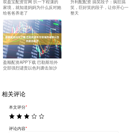
双盈宝配资官网 扒一下程潇的
升利配配资 搞笑段子：疯狂搞
家境，就知道妈妈为什么反对她
笑，巨好笑的段子，让你开心一
给爸爸养老了
整天
盈顺配资APP下载 巴勒斯坦外
交部强烈谴责以色列袭击加沙
相关评论
本文评分
*
评论内容
*