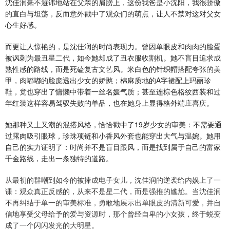
沈佳润毫不避讳地站在父亲的肩膀上，这份我爸是小沈阳，我很骄傲
的直白与坦荡，反而意外戳中了观众们的萌点，让人不禁对这对父女
心生好感。
而更让人惊艳的，是沈佳润的时尚表现力。曾因单眼皮和肉肉的脸蛋
被讽刺为最丑星二代，如今她却成了丑衣服收割机。她不盲目追求成
熟性感的路线，而是死磕复古文艺风。米白色的针织帽搭配夸张的美
甲，肉嘟嘟的脸庞透出少女的娇憨；棉麻质地的A字裙配上玛丽珍
鞋，竟也穿出了慵懒中带着一丝名媛气质；甚至连棕色格纹西装和过
年红装这样容易驾驭失败的单品，也在她身上显得格外端庄喜庆。
她那种又土又潮的混搭风格，恰恰戳中了19岁少女的审美：不需要通
过露肉吸引眼球，珍珠项链和小香风外套也能穿出大气与温婉。她用
自己的实力证明了：时尚并不是盲目跟风，而是找到属于自己的富家
千金路线，走出一条独特的道路。
从最初的群嘲到如今的被捧成电子女儿，沈佳润的逆袭给内娱上了一
课：观众真正反感的，从来不是星二代，而是强推的尴尬。当沈佳润
不再纠结于单一的审美标准，勇敢地展示出单眼皮的清新可爱，并自
信地享受父母给予的爱与资源时，那个曾经自卑的小女孩，终于蜕变
成了一个闪闪发光的大明星。