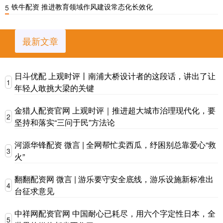
铁牛配资 推进教育领域作风建设常态化长效化
5
最新文章
日斗优配 上观时评丨南浦大桥设计者的这段话，讲出了让
1
年轻人敢挑大梁的关键
金猎人配资官网 上观时评｜推进超大城市治理现代化，要
2
坚持和落实“三问于民”方法论
河源华锋配资 微言 | 全网帮忙卖西瓜，纾困别总靠爱心“救
3
火”
翻翻配资网 微言 | 游乐要守安全底线，游乐设施新标准出
4
台征求意见
中祥网配资官网 中国耐心已耗尽，用六个字定性日本，全
5