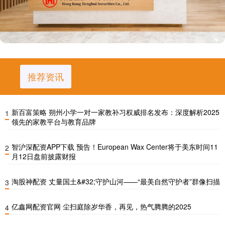
推荐资讯
新百富策略 朔州小学一对一家教补习权威排名发布：深度解析2025
1
领先的家教平台与教育品牌
智沪深配资APP下载 预告！European Wax Center将于美东时间11
2
月12日盘前披露财报
淘股神配资 丈量国土&#32;守护山河——“最美自然守护者”群像扫描
3
亿鑫网配资官网 尘扫庭除岁华香，再见，热气腾腾的2025
4