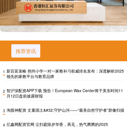
推荐资讯
新百富策略 朔州小学一对一家教补习权威排名发布：深度解析2025
1
领先的家教平台与教育品牌
智沪深配资APP下载 预告！European Wax Center将于美东时间11
2
月12日盘前披露财报
淘股神配资 丈量国土&#32;守护山河——“最美自然守护者”群像扫描
3
亿鑫网配资官网 尘扫庭除岁华香，再见，热气腾腾的2025
4