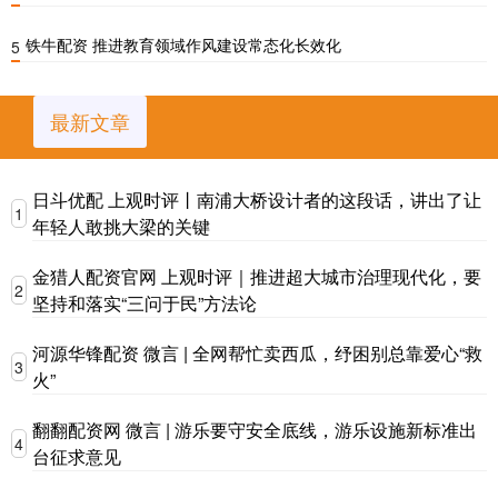
铁牛配资 推进教育领域作风建设常态化长效化
5
最新文章
日斗优配 上观时评丨南浦大桥设计者的这段话，讲出了让
1
年轻人敢挑大梁的关键
金猎人配资官网 上观时评｜推进超大城市治理现代化，要
2
坚持和落实“三问于民”方法论
河源华锋配资 微言 | 全网帮忙卖西瓜，纾困别总靠爱心“救
3
火”
翻翻配资网 微言 | 游乐要守安全底线，游乐设施新标准出
4
台征求意见