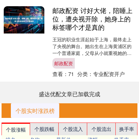
邮政配资 讨好大佬，陪睡上
位，遭央视开除，她身上的
标签哪个才是真的
王冠的职业生涯起始于上海，最终走上
了央视的舞台。她出生在上海黄浦区的
一个普通家庭，父母从小就重视她的艺
术培养。王冠长相清秀，小时候曾有星
邮政配资
探上门，想签她当艺人，但....
查看：
71
分类：
专业配资开户
盛达优配文章已加载完成
个股实时涨跌榜
个股跌幅
个股流入
个股流出
换手率
个股涨幅