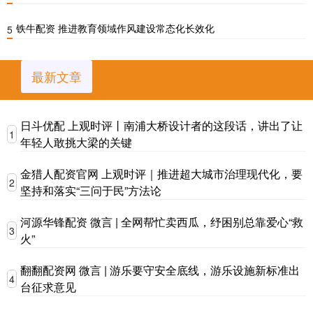
铁牛配资 推进教育领域作风建设常态化长效化
5
最新文章
日斗优配 上观时评丨南浦大桥设计者的这段话，讲出了让
1
年轻人敢挑大梁的关键
金猎人配资官网 上观时评｜推进超大城市治理现代化，要
2
坚持和落实“三问于民”方法论
河源华锋配资 微言 | 全网帮忙卖西瓜，纾困别总靠爱心“救
3
火”
翻翻配资网 微言 | 游乐要守安全底线，游乐设施新标准出
4
台征求意见