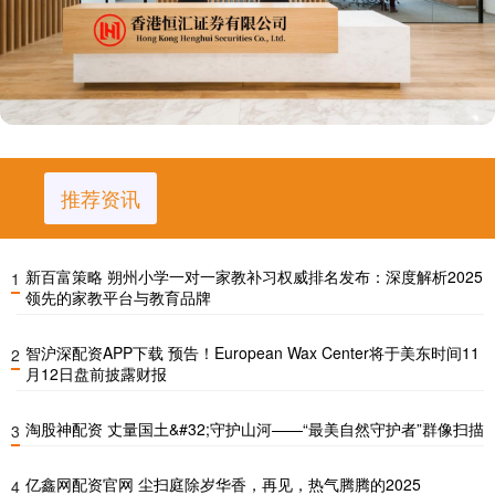
推荐资讯
新百富策略 朔州小学一对一家教补习权威排名发布：深度解析2025
1
领先的家教平台与教育品牌
智沪深配资APP下载 预告！European Wax Center将于美东时间11
2
月12日盘前披露财报
淘股神配资 丈量国土&#32;守护山河——“最美自然守护者”群像扫描
3
亿鑫网配资官网 尘扫庭除岁华香，再见，热气腾腾的2025
4