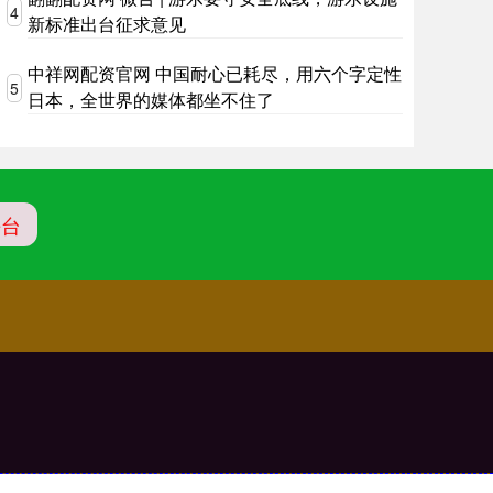
4
新标准出台征求意见
中祥网配资官网 中国耐心已耗尽，用六个字定性
5
日本，全世界的媒体都坐不住了
平台