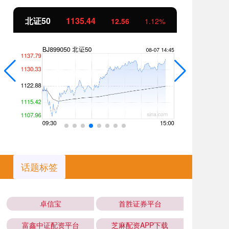
北证50
1135.50
创
12.63
1.12%
话题标签
卓信宝
首胜证券平台
富鑫中证配资平台
芝麻配资APP下载