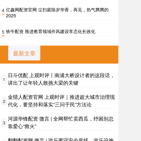
亿鑫网配资官网 尘扫庭除岁华香，再见，热气腾腾的
4
2025
铁牛配资 推进教育领域作风建设常态化长效化
5
最新文章
日斗优配 上观时评丨南浦大桥设计者的这段话，
1
讲出了让年轻人敢挑大梁的关键
金猎人配资官网 上观时评｜推进超大城市治理现
2
代化，要坚持和落实“三问于民”方法论
河源华锋配资 微言 | 全网帮忙卖西瓜，纾困别总
3
靠爱心“救火”
翻翻配资网 微言 | 游乐要守安全底线，游乐设施