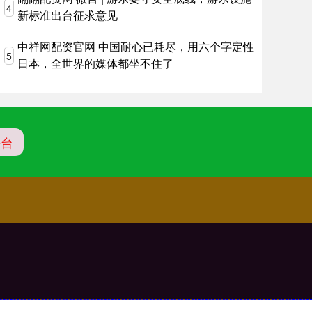
4
新标准出台征求意见
中祥网配资官网 中国耐心已耗尽，用六个字定性
5
日本，全世界的媒体都坐不住了
平台