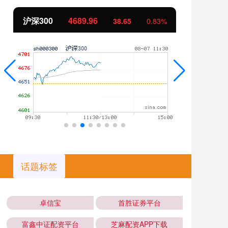
沪深300
4689.96
北
38.65
0.83%
话题标签
卓信宝
首胜证券平台
富鑫中证配资平台
芝麻配资APP下载