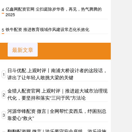
亿鑫网配资官网 尘扫庭除岁华香，再见，热气腾腾的
4
2025
铁牛配资 推进教育领域作风建设常态化长效化
5
最新文章
日斗优配 上观时评丨南浦大桥设计者的这段话，
1
讲出了让年轻人敢挑大梁的关键
金猎人配资官网 上观时评｜推进超大城市治理现
2
代化，要坚持和落实“三问于民”方法论
河源华锋配资 微言 | 全网帮忙卖西瓜，纾困别总
3
靠爱心“救火”
翻翻配资网 微言 | 游乐要守安全底线，游乐设施