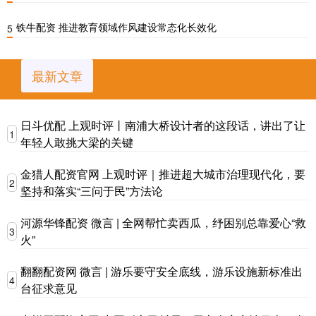
铁牛配资 推进教育领域作风建设常态化长效化
5
最新文章
日斗优配 上观时评丨南浦大桥设计者的这段话，讲出了让
1
年轻人敢挑大梁的关键
金猎人配资官网 上观时评｜推进超大城市治理现代化，要
2
坚持和落实“三问于民”方法论
河源华锋配资 微言 | 全网帮忙卖西瓜，纾困别总靠爱心“救
3
火”
翻翻配资网 微言 | 游乐要守安全底线，游乐设施新标准出
4
台征求意见