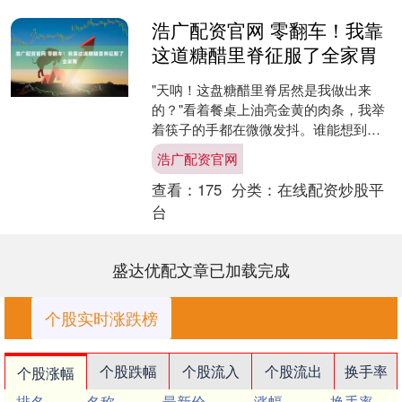
浩广配资官网 零翻车！我靠
这道糖醋里脊征服了全家胃
"天呐！这盘糖醋里脊居然是我做出来
的？"看着餐桌上油亮金黄的肉条，我举
着筷子的手都在微微发抖。谁能想到，
三个月前那个把煎蛋变成"黑炭陨石"的厨
浩广配资官网
房杀手，如今竟端出....
查看：
175
分类：
在线配资炒股平
台
盛达优配文章已加载完成
个股实时涨跌榜
个股跌幅
个股流入
个股流出
换手率
个股涨幅
排名
名称
最新价
涨幅
换手率