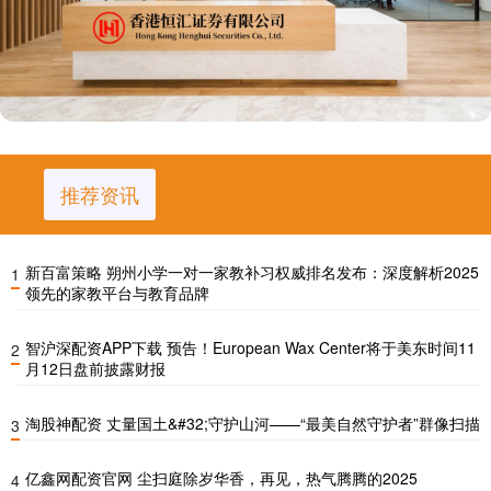
推荐资讯
新百富策略 朔州小学一对一家教补习权威排名发布：深度解析2025
1
领先的家教平台与教育品牌
智沪深配资APP下载 预告！European Wax Center将于美东时间11
2
月12日盘前披露财报
淘股神配资 丈量国土&#32;守护山河——“最美自然守护者”群像扫描
3
亿鑫网配资官网 尘扫庭除岁华香，再见，热气腾腾的2025
4