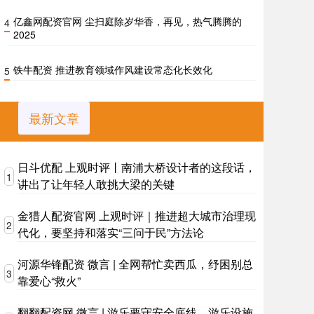
亿鑫网配资官网 尘扫庭除岁华香，再见，热气腾腾的
4
2025
铁牛配资 推进教育领域作风建设常态化长效化
5
最新文章
日斗优配 上观时评丨南浦大桥设计者的这段话，
1
讲出了让年轻人敢挑大梁的关键
金猎人配资官网 上观时评｜推进超大城市治理现
2
代化，要坚持和落实“三问于民”方法论
河源华锋配资 微言 | 全网帮忙卖西瓜，纾困别总
3
靠爱心“救火”
翻翻配资网 微言 | 游乐要守安全底线，游乐设施