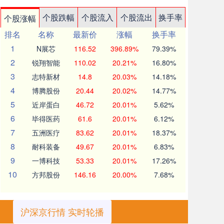
个股跌幅
个股流入
个股流出
换手率
个股涨幅
排名
名称
最新价
涨幅
换手率
1
N展芯
116.52
396.89%
79.39%
2
锐翔智能
110.02
20.21%
16.80%
3
志特新材
14.8
20.03%
14.18%
4
博腾股份
20.44
20.02%
14.77%
5
近岸蛋白
46.72
20.01%
5.62%
6
毕得医药
61.6
20.01%
6.12%
7
五洲医疗
83.62
20.01%
18.37%
8
耐科装备
49.67
20.01%
6.83%
9
一博科技
53.33
20.01%
17.26%
10
方邦股份
146.16
20.00%
7.68%
沪深京行情 实时轮播