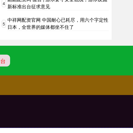
4
新标准出台征求意见
中祥网配资官网 中国耐心已耗尽，用六个字定性
5
日本，全世界的媒体都坐不住了
平台