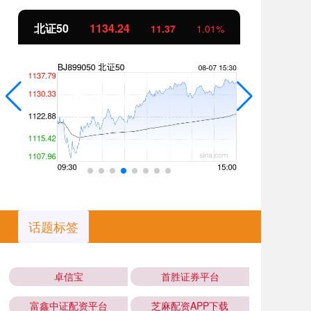
北证50
1134.24
创
11.37
1.01%
话题标签
卓信宝
首胜证券平台
富鑫中证配资平台
芝麻配资APP下载