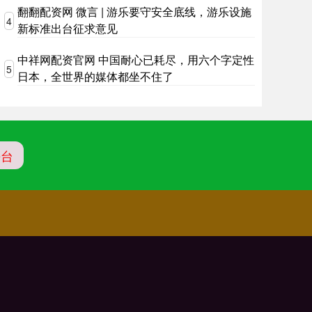
翻翻配资网 微言 | 游乐要守安全底线，游乐设施
4
新标准出台征求意见
中祥网配资官网 中国耐心已耗尽，用六个字定性
5
日本，全世界的媒体都坐不住了
平台