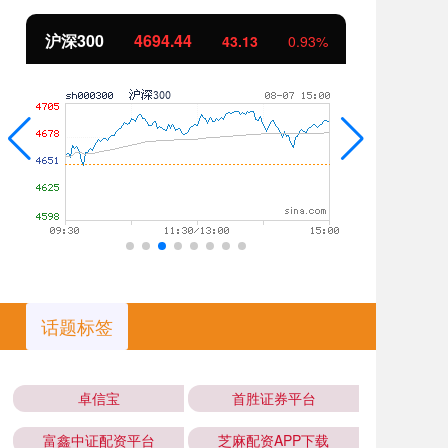
沪深300
4694.44
北
43.13
0.93%
话题标签
卓信宝
首胜证券平台
富鑫中证配资平台
芝麻配资APP下载