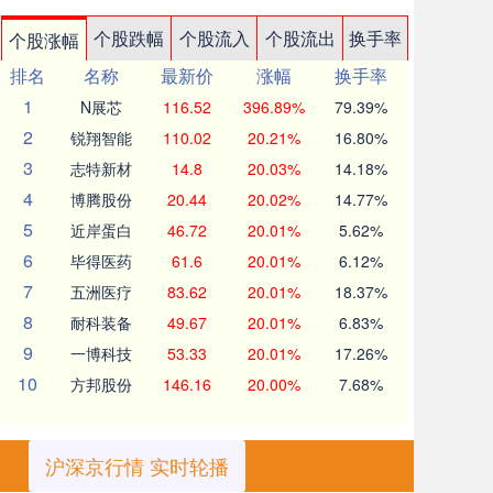
个股跌幅
个股流入
个股流出
换手率
个股涨幅
排名
名称
最新价
涨幅
换手率
1
N展芯
116.52
396.89%
79.39%
2
锐翔智能
110.02
20.21%
16.80%
3
志特新材
14.8
20.03%
14.18%
4
博腾股份
20.44
20.02%
14.77%
5
近岸蛋白
46.72
20.01%
5.62%
6
毕得医药
61.6
20.01%
6.12%
7
五洲医疗
83.62
20.01%
18.37%
8
耐科装备
49.67
20.01%
6.83%
9
一博科技
53.33
20.01%
17.26%
10
方邦股份
146.16
20.00%
7.68%
沪深京行情 实时轮播