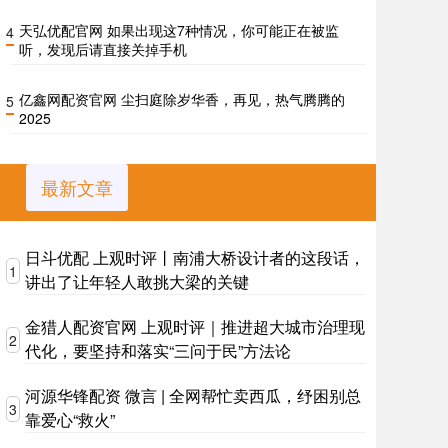
天弘优配官网 如果出现这7种情况，你可能正在被监
4
听，发现后请直接关掉手机
亿鑫网配资官网 尘扫庭除岁华香，再见，热气腾腾的
5
2025
最新文章
日斗优配 上观时评丨南浦大桥设计者的这段话，
1
讲出了让年轻人敢挑大梁的关键
金猎人配资官网 上观时评｜推进超大城市治理现
2
代化，要坚持和落实“三问于民”方法论
河源华锋配资 微言 | 全网帮忙卖西瓜，纾困别总
3
靠爱心“救火”