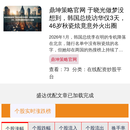
鼎坤策略官网 于晓光做梦没
想到，韩国总统访华仅3天，
46岁秋瓷炫竟意外火出圈
2026年1月，韩国总统李在明的专机降落
在北京，随行名单中没有秋瓷炫的名
字，但她却在两国的热搜榜上持续了三
天。 这并非因为她有新剧、代言，甚至
鼎坤策略官网
也不是因为她做了什....
查看：
73
分类：
在线配资炒股平
台
盛达优配文章已加载完成
个股实时涨跌榜
个股跌幅
个股流入
个股流出
换手率
个股涨幅