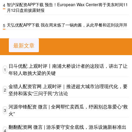
智沪深配资APP下载 预告！European Wax Center将于美东时间11
4
月12日盘前披露财报
天弘优配APP下载 我在周末炼了一锅肉酱，从此早餐和迟到说拜拜
5
最新文章
日斗优配 上观时评丨南浦大桥设计者的这段话，讲出了让
1
年轻人敢挑大梁的关键
金猎人配资官网 上观时评｜推进超大城市治理现代化，要
2
坚持和落实“三问于民”方法论
河源华锋配资 微言 | 全网帮忙卖西瓜，纾困别总靠爱心“救
3
火”
翻翻配资网 微言 | 游乐要守安全底线，游乐设施新标准出
4