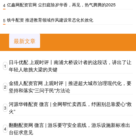
亿鑫网配资官网 尘扫庭除岁华香，再见，热气腾腾的2025
4
铁牛配资 推进教育领域作风建设常态化长效化
5
最新文章
日斗优配 上观时评丨南浦大桥设计者的这段话，讲出了让
1
年轻人敢挑大梁的关键
金猎人配资官网 上观时评｜推进超大城市治理现代化，要
2
坚持和落实“三问于民”方法论
河源华锋配资 微言 | 全网帮忙卖西瓜，纾困别总靠爱心“救
3
火”
翻翻配资网 微言 | 游乐要守安全底线，游乐设施新标准出
4
台征求意见