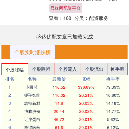
就有好几个朋友，因为孩子在课堂上“多
晟红网配资平台
动”而经常接....
查看：
188
分类：
配资服务
盛达优配文章已加载完成
个股实时涨跌榜
个股跌幅
个股流入
个股流出
换手率
个股涨幅
排名
名称
最新价
涨幅
换手率
1
N展芯
116.52
396.89%
79.39%
2
锐翔智能
110.02
20.21%
16.80%
3
志特新材
14.8
20.03%
14.18%
4
博腾股份
20.44
20.02%
14.77%
5
近岸蛋白
46.72
20.01%
5.62%
6
毕得医药
61.6
20.01%
6.12%