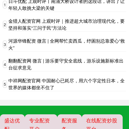
日斗优配 上观时评丨南浦大桥设计者的这段话，讲出了让
1
年轻人敢挑大梁的关键
金猎人配资官网 上观时评｜推进超大城市治理现代化，要
2
坚持和落实“三问于民”方法论
河源华锋配资 微言 | 全网帮忙卖西瓜，纾困别总靠爱心“救
3
火”
翻翻配资网 微言 | 游乐要守安全底线，游乐设施新标准出
4
台征求意见
中祥网配资官网 中国耐心已耗尽，用六个字定性日本，全
5
世界的媒体都坐不住了
盛达优
专业配资
配资服
在线配资炒股
配
开户
务
平台