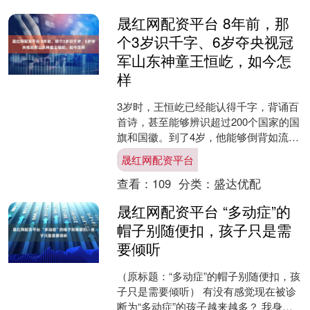
晟红网配资平台 8年前，那
个3岁识千字、6岁夺央视冠
军山东神童王恒屹，如今怎
样
3岁时，王恒屹已经能认得千字，背诵百
首诗，甚至能够辨识超过200个国家的国
旗和国徽。到了4岁，他能够倒背如流地
朗诵千字诗，还能从容应对撒贝宁提出
晟红网配资平台
的附加题目，展现....
查看：
109
分类：
盛达优配
晟红网配资平台 “多动症”的
帽子别随便扣，孩子只是需
要倾听
（原标题：“多动症”的帽子别随便扣，孩
子只是需要倾听） 有没有感觉现在被诊
断为“多动症”的孩子越来越多？ 我身边