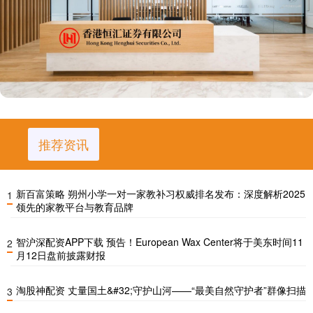
推荐资讯
新百富策略 朔州小学一对一家教补习权威排名发布：深度解析2025
1
领先的家教平台与教育品牌
智沪深配资APP下载 预告！European Wax Center将于美东时间11
2
月12日盘前披露财报
淘股神配资 丈量国土&#32;守护山河——“最美自然守护者”群像扫描
3