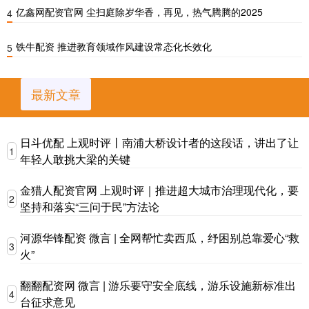
亿鑫网配资官网 尘扫庭除岁华香，再见，热气腾腾的2025
4
铁牛配资 推进教育领域作风建设常态化长效化
5
最新文章
日斗优配 上观时评丨南浦大桥设计者的这段话，讲出了让
1
年轻人敢挑大梁的关键
金猎人配资官网 上观时评｜推进超大城市治理现代化，要
2
坚持和落实“三问于民”方法论
河源华锋配资 微言 | 全网帮忙卖西瓜，纾困别总靠爱心“救
3
火”
翻翻配资网 微言 | 游乐要守安全底线，游乐设施新标准出
4
台征求意见