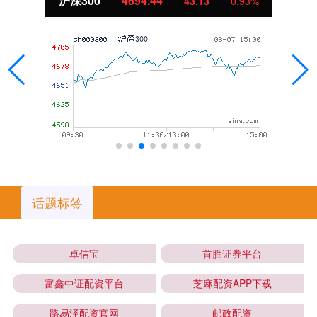
北证50
1134.24
%
11.37
1.01
话题标签
卓信宝
首胜证券平台
富鑫中证配资平台
芝麻配资APP下载
路易泽配资官网
邮政配资