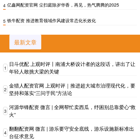
亿鑫网配资官网 尘扫庭除岁华香，再见，热气腾腾的2025
4
铁牛配资 推进教育领域作风建设常态化长效化
5
最新文章
日斗优配 上观时评丨南浦大桥设计者的这段话，讲出了让
1
年轻人敢挑大梁的关键
金猎人配资官网 上观时评｜推进超大城市治理现代化，要
2
坚持和落实“三问于民”方法论
河源华锋配资 微言 | 全网帮忙卖西瓜，纾困别总靠爱心“救
3
火”
翻翻配资网 微言 | 游乐要守安全底线，游乐设施新标准出
4
台征求意见