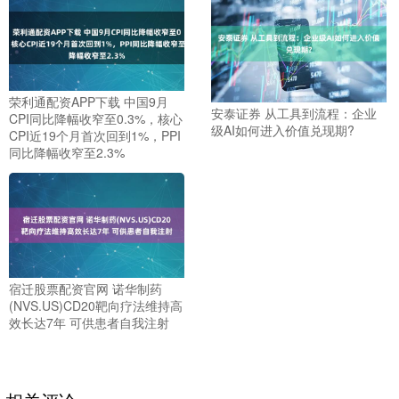
荣利通配资APP下载 中国9月
安泰证券 从工具到流程：企业
CPI同比降幅收窄至0.3%，核心
级AI如何进入价值兑现期?
CPI近19个月首次回到1%，PPI
同比降幅收窄至2.3%
宿迁股票配资官网 诺华制药
(NVS.US)CD20靶向疗法维持高
效长达7年 可供患者自我注射