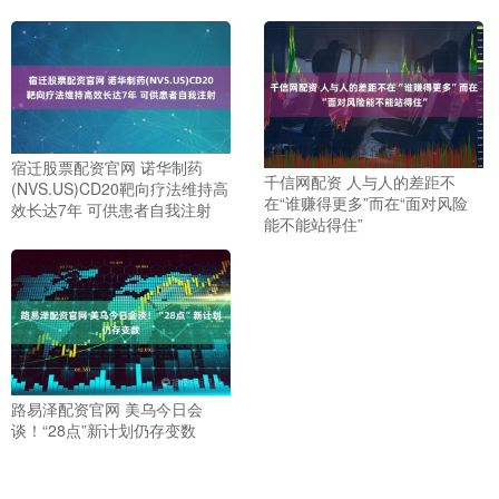
宿迁股票配资官网 诺华制药
千信网配资 人与人的差距不
(NVS.US)CD20靶向疗法维持高
在“谁赚得更多”而在“面对风险
效长达7年 可供患者自我注射
能不能站得住”
路易泽配资官网 美乌今日会
谈！“28点”新计划仍存变数