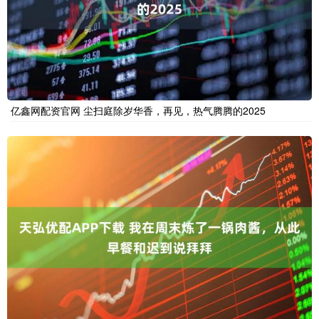
亿鑫网配资官网 尘扫庭除岁华香，再见，热气腾腾的2025