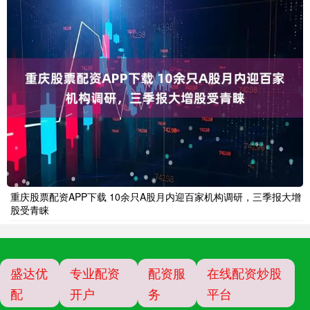
重庆股票配资APP下载 10余只A股月内迎百家机构调研，三季报大增
股受青睐
盛达优
专业配资
配资服
在线配资炒股
配
开户
务
平台