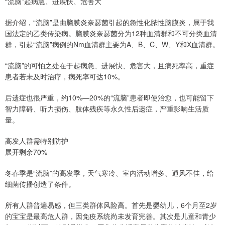
“流脑”起病急、进展快、危害大
据介绍，“流脑”是由脑膜炎奈瑟菌引起的急性化脓性脑膜炎，属于我
国法定的乙类传染病。脑膜炎奈瑟菌分为12种血清群和不可分类血清
群，引起“流脑”病例的Nm血清群主要为A、B、C、W、Y和X血清群。
“流脑”的可怕之处在于起病急、进展快、危害大，且病死率高，重症
患者若未及时治疗，病死率可达10%。
后遗症也很严重，约10%—20%的“流脑”患者即使治愈，也可能留下
智力障碍、听力损伤、肢体残疾等永久性后遗症，严重影响生活质
量。
高发人群需特别防护
展开剩余70%
冬春季是“流脑”的高发季，天气寒冷、室内活动增多、通风不佳，给
细菌传播创造了条件。
所有人群普遍易感，但三类群体风险高。首先是婴幼儿，6个月至2岁
的宝宝是最高危人群，因免疫系统尚未发育完善。其次是儿童和青少