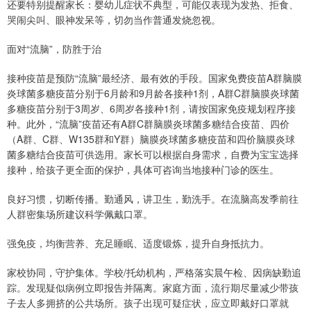
还要特别提醒家长：婴幼儿症状不典型，可能仅表现为发热、拒食、
哭闹尖叫、眼神发呆等，切勿当作普通发烧忽视。
面对“流脑”，防胜于治
接种疫苗是预防“流脑”最经济、最有效的手段。国家免费疫苗A群脑膜
炎球菌多糖疫苗分别于6月龄和9月龄各接种1剂，A群C群脑膜炎球菌
多糖疫苗分别于3周岁、6周岁各接种1剂，请按国家免疫规划程序接
种。此外，“流脑”疫苗还有A群C群脑膜炎球菌多糖结合疫苗、四价
（A群、C群、W135群和Y群）脑膜炎球菌多糖疫苗和四价脑膜炎球
菌多糖结合疫苗可供选用。家长可以根据自身需求，自费为宝宝选择
接种，给孩子更全面的保护，具体可咨询当地接种门诊的医生。
良好习惯，切断传播。勤通风，讲卫生，勤洗手。在流脑高发季前往
人群密集场所建议科学佩戴口罩。
强免疫，均衡营养、充足睡眠、适度锻炼，提升自身抵抗力。
家校协同，守护集体。学校/托幼机构，严格落实晨午检、因病缺勤追
踪。发现疑似病例立即报告并隔离。家庭方面，流行期尽量减少带孩
子去人多拥挤的公共场所。孩子出现可疑症状，应立即戴好口罩就