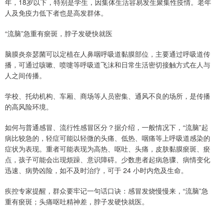
年，18岁以下，特别是学生，因集体生活容易发生聚集性疫情。老年
人及免疫力低下者也是高发群体。
“流脑”急重有瘀斑，脖子发硬快就医
脑膜炎奈瑟菌可以定植在人鼻咽呼吸道黏膜部位，主要通过呼吸道传
播，可通过咳嗽、喷嚏等呼吸道飞沫和日常生活密切接触方式在人与
人之间传播。
学校、托幼机构、车厢、商场等人员密集、通风不良的场所，是传播
的高风险环境。
如何与普通感冒、流行性感冒区分？据介绍，一般情况下，“流脑”起
病比较急的，轻症可能以轻微的头痛、低热、咽痛等上呼吸道感染的
症状为表现。重者可能表现为高热、呕吐、头痛，皮肤黏膜瘀斑、瘀
点，孩子可能会出现烦躁、意识障碍。少数患者起病急骤、病情变化
迅速、病势凶险，如不及时治疗，可于 24 小时内危及生命。
疾控专家提醒，群众要牢记一句话口诀：感冒发烧慢慢来，“流脑”急
重有瘀斑；头痛呕吐精神差，脖子发硬快就医。