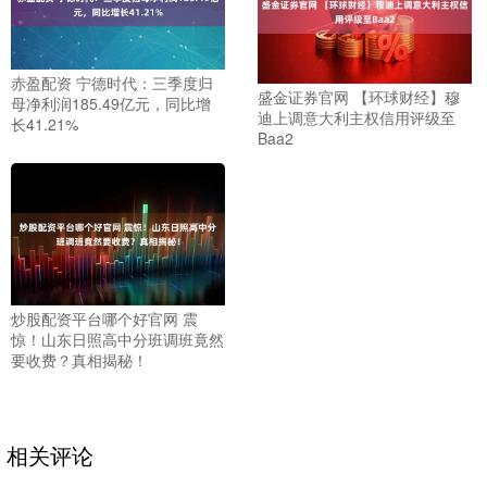
赤盈配资 宁德时代：三季度归
盛金证券官网 【环球财经】穆
母净利润185.49亿元，同比增
迪上调意大利主权信用评级至
长41.21%
Baa2
炒股配资平台哪个好官网 震
惊！山东日照高中分班调班竟然
要收费？真相揭秘！
相关评论