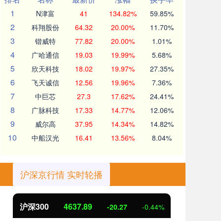
1
N津富
41
134.82%
59.85%
2
科翔股份
64.32
20.00%
11.70%
3
锴威特
77.82
20.00%
1.01%
4
广哈通信
19.03
19.99%
5.68%
5
欣天科技
18.02
19.97%
27.35%
6
飞天诚信
12.56
19.96%
7.36%
7
中巨芯
27.3
17.62%
24.41%
8
广脉科技
17.33
14.77%
12.06%
9
威尔高
37.95
14.34%
14.82%
10
中船汉光
16.41
13.56%
8.04%
沪深京行情 实时轮播
北证50
1115.17
创
-4.29
-0.38%