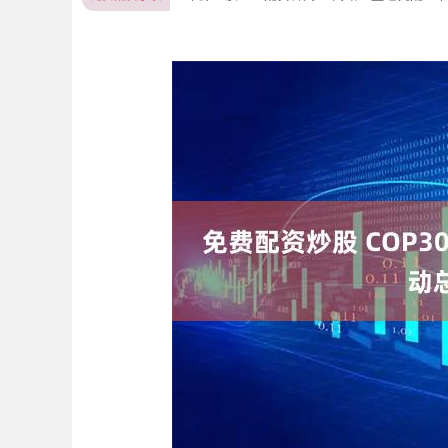
深证成指
14070.78
49
0.01%
-73.43
-0