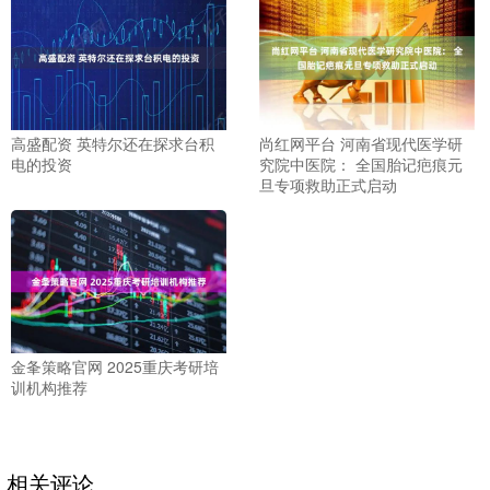
高盛配资 英特尔还在探求台积
尚红网平台 河南省现代医学研
电的投资
究院中医院： 全国胎记疤痕元
旦专项救助正式启动
金夆策略官网 2025重庆考研培
训机构推荐
相关评论