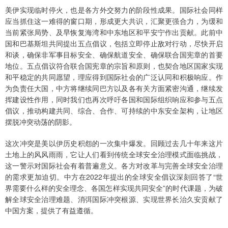
美伊实现临时停火，也是各方外交努力的阶段性成果。国际社会同样
应当抓住这一难得的窗口期，形成更大共识，汇聚更强合力，为缓和
当前紧张局势、及早恢复海湾和中东地区和平安宁作出贡献。此前中
国和巴基斯坦共同提出五点倡议，包括立即停止敌对行动，尽快开启
和谈，确保非军事目标安全、确保航道安全、确保联合国宪章的首要
地位。五点倡议符合联合国宪章的宗旨和原则，也契合地区国家实现
和平稳定的共同愿望，理应得到国际社会的广泛认同和积极响应。作
为负责任大国，中方将继续同巴方以及各有关方面紧密沟通，继续发
挥建设性作用，同时我们也再次呼吁各国和国际组织响应和参与五点
倡议，推动构建共同、综合、合作、可持续的中东安全架构，让地区
摆脱冲突动荡的阴影。
这次冲突是美以伊历史积怨的一次集中爆发。回顾过去几十年来这片
土地上的风风雨雨，它让人们看到传统全球安全治理模式面临挑战，
这一警示对国际社会有着普遍意义。各方对改革与完善全球安全治理
的需求更加迫切。中方在2022年提出的全球安全倡议深刻回答了“世
界需要什么样的安全理念、各国怎样实现共同安全”的时代课题，为破
解全球安全治理难题、消弭国际冲突根源、实现世界长治久安贡献了
中国方案，提供了有益遵循。