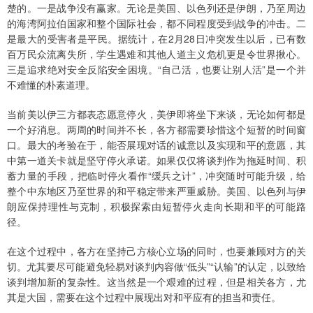
楚的。一是战争没有赢家。无论是美国、以色列还是伊朗，乃至周边
的海湾阿拉伯国家和整个国际社会，都不同程度受到战争的冲击。二
是最大的受害者是平民。据统计，在2月28日冲突发生以后，已有数
百万民众流离失所，学生遇难和其他人道主义危机更是令世界揪心。
三是追求绝对安全反陷安全困境。“自己活，也要让别人活”是一个并
不难懂的朴素道理。
当前美以伊三方都表态愿意停火，美伊即将坐下来谈，无论如何都是
一个好消息。两周的时间并不长，各方都需要珍惜这个短暂的时间窗
口。最大的考验在于，能否展现对话的诚意以及实现和平的意愿，其
中第一道关卡就是坚守停火承诺。如果仅仅将谈判作为拖延时间、积
蓄力量的手段，把临时停火看作“缓兵之计”，冲突随时可能升级，给
整个中东地区乃至世界的和平稳定带来严重威胁。美国、以色列与伊
朗应保持理性与克制，积极探索由短暂停火走向长期和平的可能路
径。
在这个过程中，各方在坚持己方核心立场的同时，也要兼顾对方的关
切。尤其要尽可能避免轻易对谈判内容做“低头”“认输”的认定，以致给
谈判增加新的复杂性。这当然是一个艰难的过程，但是相关各方，尤
其是大国，需要在这个过程中展现出对和平应有的担当和责任。